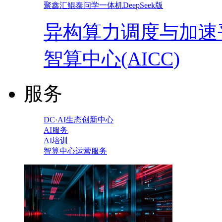
聚鑫汇鲲泰问学一体机DeepSeek版
异构算力调度与加速
智算中心(AICC)
服务
DC·AI生态创新中心
AI服务
AI培训
智算中心运营服务