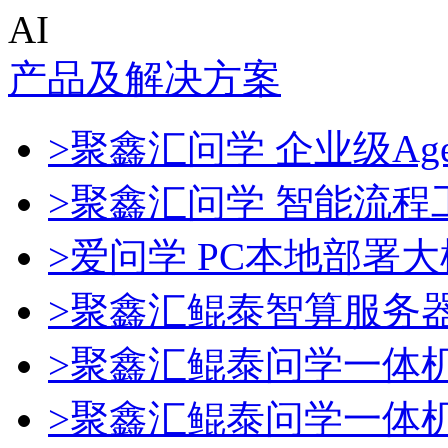
AI
产品及解决方案
>聚鑫汇问学 企业级Age
>聚鑫汇问学 智能流程
>爱问学 PC本地部署
>聚鑫汇鲲泰智算服务
>聚鑫汇鲲泰问学一体
>聚鑫汇鲲泰问学一体机De