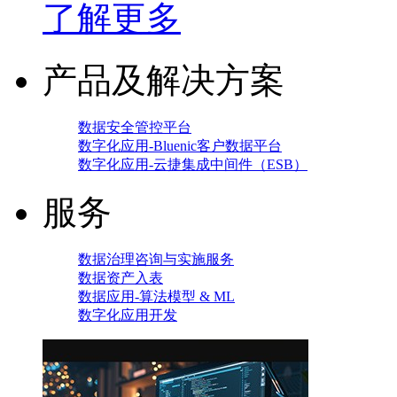
了解更多
产品及解决方案
数据安全管控平台
数字化应用-Bluenic客户数据平台
数字化应用-云捷集成中间件（ESB）
服务
数据治理咨询与实施服务
数据资产入表
数据应用-算法模型 & ML
数字化应用开发