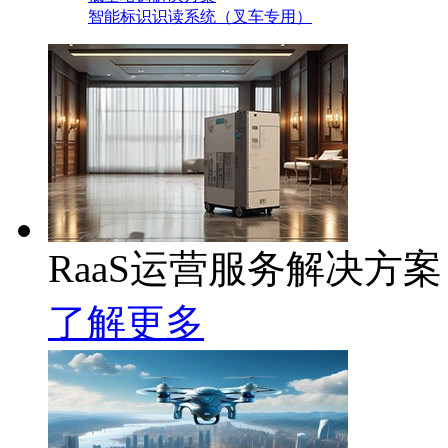
智能标识识读系统（叉车专用）
RaaS运营服务解决方案
了解更多