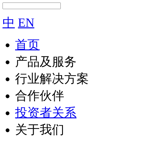
中
EN
首页
产品及服务
行业解决方案
合作伙伴
投资者关系
关于我们