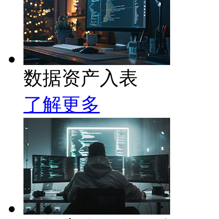
数据资产入表
了解更多