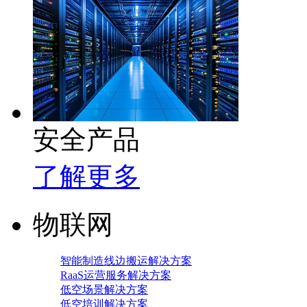
安全产品
了解更多
物联网
智能制造线边搬运解决方案
RaaS运营服务解决方案
低空场景解决方案
低空培训解决方案