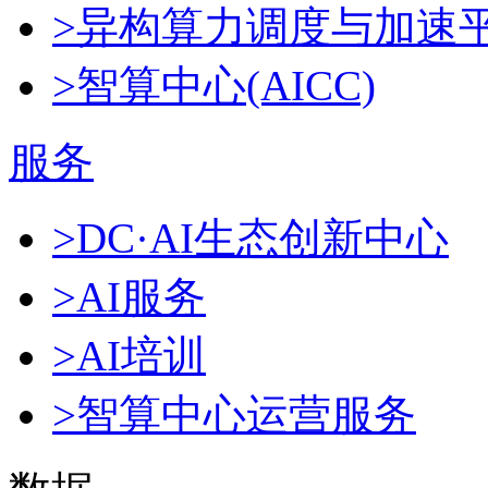
>异构算力调度与加速
>智算中心(AICC)
服务
>DC·AI生态创新中心
>AI服务
>AI培训
>智算中心运营服务